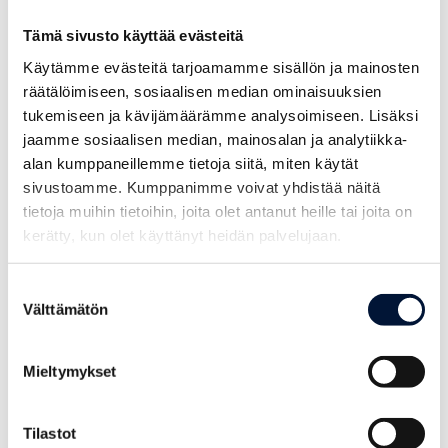
Tilannekartoitus
Tämä sivusto käyttää evästeitä
Autamme arvioimaan yrityksesi nykyistä
Käytämme evästeitä tarjoamamme sisällön ja mainosten
Muutostukea
tilannetta, uudistumispotentiaalia ja
räätälöimiseen, sosiaalisen median ominaisuuksien
tukemiseen ja kävijämäärämme analysoimiseen. Lisäksi
asettamaan tavoitteet sekä ennakoimaan
Tutustu yritystarinoihin
Tuemme yritystäsi muutoksessa ja
jaamme sosiaalisen median, mainosalan ja analytiikka-
mahdolliset haasteet. Olemme tukenasi
uudistumisessa, esimerkiksi uusien
alan kumppaneillemme tietoja siitä, miten käytät
innostamalla ja sparraamalla sinua
ideoiden kehittämisessä sekä liikeidean
sivustoamme. Kumppanimme voivat yhdistää näitä
muutoksessa.
kirkastamisessa, muokkaamisessa sekä
tietoja muihin tietoihin, joita olet antanut heille tai joita on
kehittämisessä markkinakelpoisiksi.
kerätty, kun olet käyttänyt heidän palvelujaan.
Suostumuksen
Välttämätön
valinta
Mieltymykset
Uudella
Tilastot