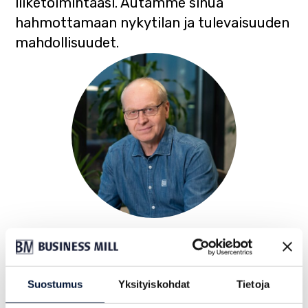
liiketoimintaasi. Autamme sinua
hahmottamaan nykytilan ja tulevaisuuden
mahdollisuudet.
Vesa Punkka
vesa.punkka@lab.fi
p.
+358 40 712 3735
Suostumus
Yksityiskohdat
Tietoja