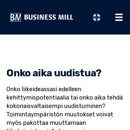
ETUSIVU
PALVELUMME
Onko aika
uudistua?
YRITYSTARINAT
Onko liikeideassasi edelleen
kehittymispotentiaalia tai onko aika tehdä
AJANKOHTAISTA
kokonaisvaltaisempi uudistuminen?
Toimintaympäristön muutokset voivat
myös pakottaa muuttamaan
TIIMI