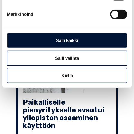
valaisinsortimentilla
reippaaseen kasvuun
Markkinointi
Salli kaikki
Salli valinta
Kiellä
Paikalliselle
pienyritykselle avautui
yliopiston osaaminen
käyttöön