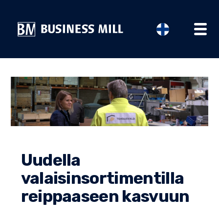
ETUSIVU
PALVELUMME
YRITYSTARINAT
Uudella
valaisinsortimentilla
AJANKOHTAISTA
reippaaseen kasvuun
TIIMI