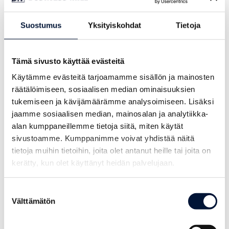
tuontituotteiden tilalle
Suostumus
Yksityiskohdat
Tietoja
Business Finlandin koronarahoituksen avulla yritys
on saanut kehitettyä uuden valaisinsortimentin,
jolla saadaan kotimaista tuotetta
Tämä sivusto käyttää evästeitä
tuontituotteiden tilalle. Rahalla ostetaan
Käytämme evästeitä tarjoamamme sisällön ja mainosten
kotimaisilta suunnittelijoilta palvelua, josta
räätälöimiseen, sosiaalisen median ominaisuuksien
palautuu käytännössä verojen kautta valtiolle
tukemiseen ja kävijämäärämme analysoimiseen. Lisäksi
suuria summiakin rahaa. Yrittäjä toteaakin, että:
jaamme sosiaalisen median, mainosalan ja analytiikka-
”Ei se ole niin pahaa rahaa, kun se varmasti
alan kumppaneillemme tietoja siitä, miten käytät
käytetään oikein – meillä raha tullaan käyttämään
sivustoamme. Kumppanimme voivat yhdistää näitä
juuri siihen hankkeeseen, mihin se on haettu.”.
tietoja muihin tietoihin, joita olet antanut heille tai joita on
kerätty, kun olet käyttänyt heidän palvelujaan.
Meillä on siellä Business Millissä
nyt kummisetä, Eero"
Suostumuksen
Välttämätön
valinta
Business Millin rooli koronarahoituksen
saamisessa oli merkittävä – aiemmin oli tehty jo