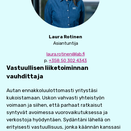
Laura Rotinen
Asiantuntija
laura.rotinen@lab.fi
p.
+358 50 302 4343
Vastuullisen liiketoiminnan
vauhdittaja
Autan ennakkoluulottomasti yritystäsi
kukoistamaan. Uskon vahvasti yhteistyön
voimaan ja siihen, että parhaat ratkaisut
syntyvät avoimessa vuorovaikutuksessa ja
verkostoja hyödyntäen. Sydäntäni lähellä on
erityisesti vastuullisuus, jonka käännän kanssasi