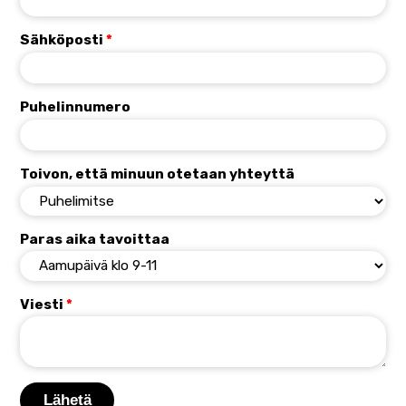
Sähköposti
*
Puhelinnumero
Toivon, että minuun otetaan yhteyttä
Paras aika tavoittaa
Viesti
*
Lähetä