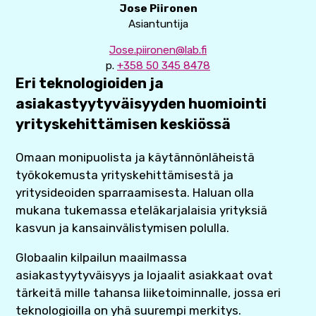
Jose Piironen
Asiantuntija
Jose.piironen@lab.fi
p.
+358 50 345 8478
Eri teknologioiden ja
asiakastyytyväisyyden huomiointi
yrityskehittämisen keskiössä
Omaan monipuolista ja käytännönläheistä
työkokemusta yrityskehittämisestä ja
yritysideoiden sparraamisesta. Haluan olla
mukana tukemassa eteläkarjalaisia yrityksiä
kasvun ja kansainvälistymisen polulla.
Globaalin kilpailun maailmassa
asiakastyytyväisyys ja lojaalit asiakkaat ovat
tärkeitä mille tahansa liiketoiminnalle, jossa eri
teknologioilla on yhä suurempi merkitys.