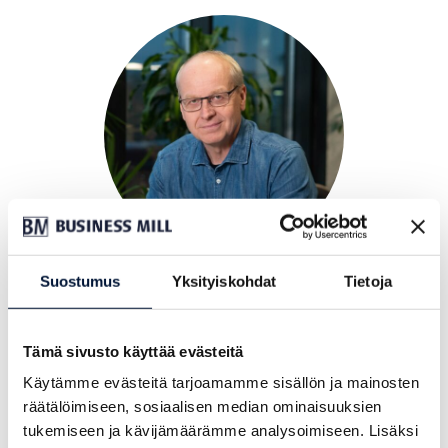
Suostumus
Yksityiskohdat
Tietoja
Vesa Punkka
Asiantuntija
vesa.punkka@lab.fi
Tämä sivusto käyttää evästeitä
p.
+358 40 712 3735
Käytämme evästeitä tarjoamamme sisällön ja mainosten
Poissa 3.8.26 saakka.
räätälöimiseen, sosiaalisen median ominaisuuksien
Mukana yrityksen kasvupolulla - autan
tukemiseen ja kävijämäärämme analysoimiseen. Lisäksi