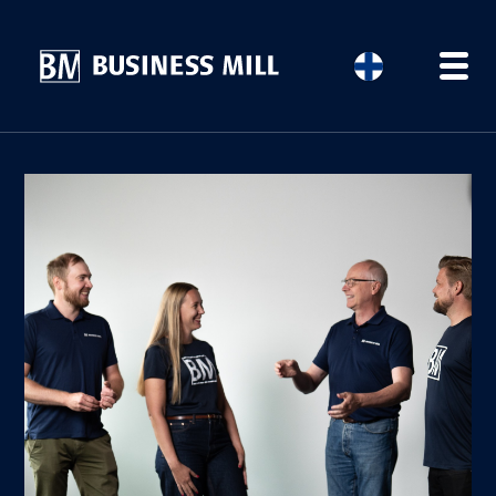
ETUSIVU
PALVELUMME
YRITYSTARINAT
AJANKOHTAISTA
TIIMI