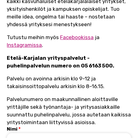
kaikki kasvuhaluiset eteläkarjalalaiset yritykset,
yksityishenkilöt ja kampuksen opiskelijat. Tuo
meille idea, ongelma tai haaste – nostetaan
yhdessä yrityksesi menestykseen!
Tutustu meihin myös
Facebookissa
ja
Instagramissa
.
Etelä-Karjalan yrityspalvelut -
puhelinpalvelun numero on 05 6163 500.
Palvelu on avoinna arkisin klo 9–12 ja
takaisinsoittopalvelu arkisin klo 8–16.15.
Palvelunumero on maakunnallinen aloittaville
yrittäjille sekä työnantaja- ja yritysasiakkaille
suunnattu puhelinpalvelu, jossa autetaan kaikissa
yritystoimintaan liittyvissä asioissa.
Nimi
*