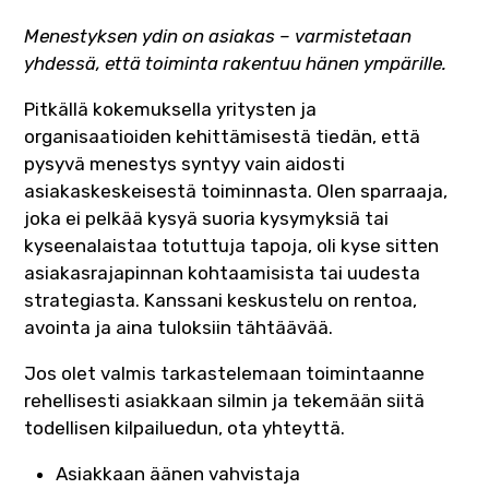
Menestyksen ydin on asiakas – varmistetaan
yhdessä, että toiminta rakentuu hänen ympärille.
Pitkällä kokemuksella yritysten ja
organisaatioiden kehittämisestä tiedän, että
pysyvä menestys syntyy vain aidosti
asiakaskeskeisestä toiminnasta. Olen sparraaja,
joka ei pelkää kysyä suoria kysymyksiä tai
kyseenalaistaa totuttuja tapoja, oli kyse sitten
asiakasrajapinnan kohtaamisista tai uudesta
strategiasta. Kanssani keskustelu on rentoa,
avointa ja aina tuloksiin tähtäävää.
Jos olet valmis tarkastelemaan toimintaanne
rehellisesti asiakkaan silmin ja tekemään siitä
todellisen kilpailuedun, ota yhteyttä.
Asiakkaan äänen vahvistaja