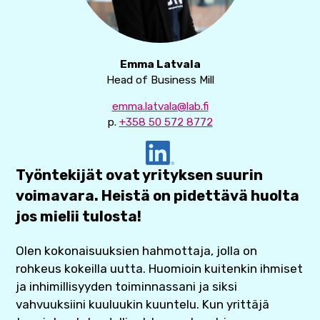
Emma Latvala
Head of Business Mill
emma.latvala@lab.fi
p.
+358 50 572 8772
Työntekijät ovat yrityksen suurin
voimavara. Heistä on pidettävä huolta
jos mielii tulosta!
Olen kokonaisuuksien hahmottaja, jolla on
rohkeus kokeilla uutta. Huomioin kuitenkin ihmiset
ja inhimillisyyden toiminnassani ja siksi
vahvuuksiini kuuluukin kuuntelu. Kun yrittäjä