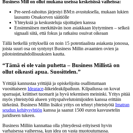
Business Mill on ollut mukana useissa keskeisissä vaiheissa:
Pre-seed-rahoitus järjestyi BM:n avustuksella, mukaan lukien
lausunto Otsakorven säätiölle
Yhteyksiä ja keskusteluja sijoittajien kanssa
Ensimmäisen merkittävän ison asiakkaan löytyminen – selkeä
signaali siitä, että fokus ja ratkaisu osuivat oikeaan
Tällä hetkellä yrityksellä on noin 15 potentiaalista asiakasta jonossa,
joista suuri osa on syntynyt Business Millin avaamien ovien ja
pilotointimahdollisuuksien kautta.
“Tämä ei ole vain puhetta – Business Millistä on
ollut oikeasti apua. Suosittelen.”
Yrittäjä kannustaa yrittäjiä ja opiskelijoita osallistumaan
vuosittaiseen
Idearace
-liikeideakilpailuun. Kilpailussa on kovat
sparraajat, kriittiset tuomarit ja hyvä tekemisen meininki. Yritys pitää
myös yhteistyötä alueen yrityspalvelutoimijoiden kanssa erittäin
tärkeänä. Business Millin lisäksi yritys on tehnyt yhteistyötä
Imatran
seudun kehitysyhtiön
kanssa ja saanut 1500 euron kasvusetelin
juridiseen tukeen.
Business Milliin kannattaa olla yhteydessä erityisesti hyvin
varhaisessa vaiheessa, kun idea on vasta muotoutumassa.