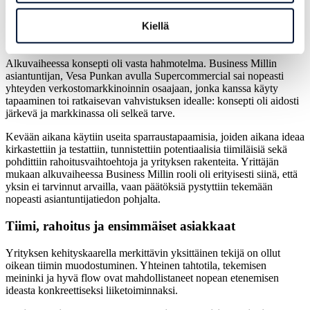
Kiinassa valtaosa mainonnasta perustuu influensseriverkostoihin.
Kiellä
Oikeat ihmiset, oikeat kysymykset – ratkaiseva alku
Alkuvaiheessa konsepti oli vasta hahmotelma. Business Millin
asiantuntijan, Vesa Punkan avulla Supercommercial sai nopeasti
yhteyden verkostomarkkinoinnin osaajaan, jonka kanssa käyty
tapaaminen toi ratkaisevan vahvistuksen idealle: konsepti oli aidosti
järkevä ja markkinassa oli selkeä tarve.
Kevään aikana käytiin useita sparraustapaamisia, joiden aikana ideaa
kirkastettiin ja testattiin, tunnistettiin potentiaalisia tiimiläisiä sekä
pohdittiin rahoitusvaihtoehtoja ja yrityksen rakenteita. Yrittäjän
mukaan alkuvaiheessa Business Millin rooli oli erityisesti siinä, että
yksin ei tarvinnut arvailla, vaan päätöksiä pystyttiin tekemään
nopeasti asiantuntijatiedon pohjalta.
Tiimi, rahoitus ja ensimmäiset asiakkaat
Yrityksen kehityskaarella merkittävin yksittäinen tekijä on ollut
oikean tiimin muodostuminen. Yhteinen tahtotila, tekemisen
meininki ja hyvä flow ovat mahdollistaneet nopean etenemisen
ideasta konkreettiseksi liiketoiminnaksi.