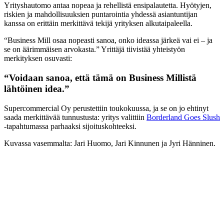
Yrityshautomo antaa nopeaa ja rehellistä ensipalautetta. Hyötyjen,
riskien ja mahdollisuuksien puntarointia yhdessä asiantuntijan
kanssa on erittäin merkittävä tekijä yrityksen alkutaipaleella.
“Business Mill osaa nopeasti sanoa, onko ideassa järkeä vai ei – ja
se on äärimmäisen arvokasta.” Yrittäjä tiivistää yhteistyön
merkityksen osuvasti:
“Voidaan sanoa, että tämä on Business Millistä
lähtöinen idea.”
Supercommercial Oy perustettiin toukokuussa, ja se on jo ehtinyt
saada merkittävää tunnustusta: yritys valittiin
Borderland Goes Slush
-tapahtumassa parhaaksi sijoituskohteeksi.
Kuvassa vasemmalta: Jari Huomo, Jari Kinnunen ja Jyri Hänninen.