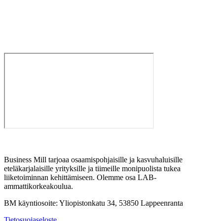
Business Mill tarjoaa osaamispohjaisille ja kasvuhaluisille
eteläkarjalaisille yrityksille ja tiimeille monipuolista tukea
liiketoiminnan kehittämiseen. Olemme osa LAB-
ammattikorkeakoulua.
BM käyntiosoite: Yliopistonkatu 34, 53850 Lappeenranta
Tietosuojaseloste