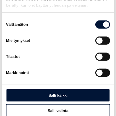
kerätty, kun olet käyttänyt heidän palvelujaan.
Suostumuksen
Välttämätön
valinta
Mieltymykset
Tilastot
Markkinointi
Tällä hetkellä Supercommercial Oy on imatralainen
Salli kaikki
tekoälypohjaisen data-analytiikan asiantuntijayritys, joka auttaa
yrityksiä kohdentamaan markkinointiaan tehokkaasti oikeisiin
kanaviin ja oikeilla menetelmillä. Yrityksen ydinosaamista on
erityisesti vaikuttajamarkkinointi, joka on globaalisti yksi nopeimmin
Salli valinta
kasvavista ja vaikuttavimmista markkinointimuodoista – esimerkiksi