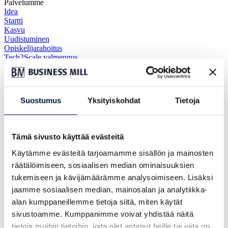
Palvelumme
Idea
Startti
Kasvu
Uudistuminen
Opiskelijarahoitus
Tech2Scale valmennus
Tietopankki
Yritystarinat
Ajankohtaista
Tiimi
Suostumus
Yksityiskohdat
Tietoja
Supercommercial Oy:
”voidaan sanoa, että on
Tämä sivusto käyttää evästeitä
Business Mill lähtöinen yritys”
Käytämme evästeitä tarjoamamme sisällön ja mainosten
räätälöimiseen, sosiaalisen median ominaisuuksien
tukemiseen ja kävijämäärämme analysoimiseen. Lisäksi
Yhteistyö Business Millin kanssa käynnistyi noin vuosi sitten,
jaamme sosiaalisen median, mainosalan ja analytiikka-
yrityksen ollessa vielä hyvin varhaisessa vaiheessa. Tuolloin
Supercommercial oli käytännössä idea ja yksi yrittäjä, joka otti
alan kumppaneillemme tietoja siitä, miten käytät
yhteyttä Business Milliin sparratakseen ajatustaan eteenpäin.
sivustoamme. Kumppanimme voivat yhdistää näitä
tietoja muihin tietoihin, joita olet antanut heille tai joita on